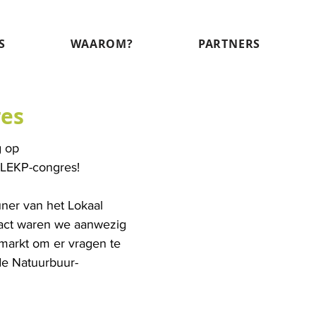
S
WAAROM?
PARTNERS
res
 op 
LEKP-congres! 
ner van het Lokaal 
pact waren we aanwezig 
markt om er vragen te 
e Natuurbuur-