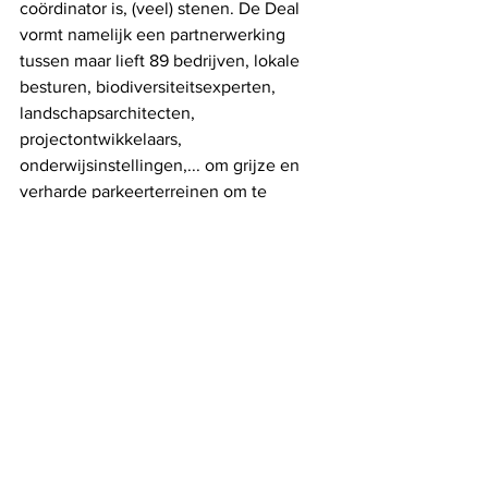
coördinator is, (veel) stenen. De Deal 
vormt namelijk een partnerwerking 
tussen maar lieft 89 bedrijven, lokale 
besturen, biodiversiteitsexperten, 
landschapsarchitecten, 
projectontwikkelaars, 
onderwijsinstellingen,... om grijze en 
verharde parkeerterreinen om te 
toveren tot biodiverse en meer 
klimaatvriendelijke plekken.
Ontdek hier alle leden!